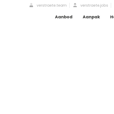
verstraete.team
verstraete.jobs
Aanbod
Aanpak
H