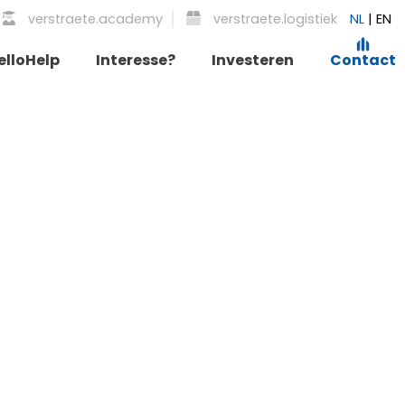
verstraete.academy
verstraete.logistiek
NL
|
EN
elloHelp
Interesse?
Investeren
Contact