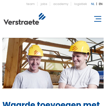
team
jobs
academy
logistiek
NL
|
EN
Waarde toevoegen met