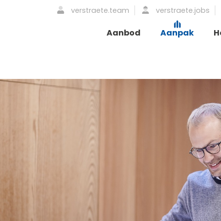
verstraete.team
verstraete.jobs
Aanbod
Aanpak
H