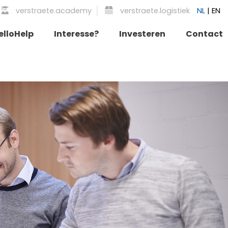
verstraete.academy
verstraete.logistiek
NL
|
EN
elloHelp
Interesse?
Investeren
Contact