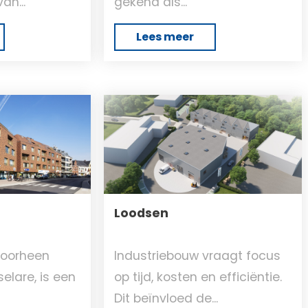
an...
gekend als...
Lees meer
Loodsen
voorheen
Industriebouw vraagt focus
lare, is een
op tijd, kosten en efficiëntie.
Dit beïnvloed de...