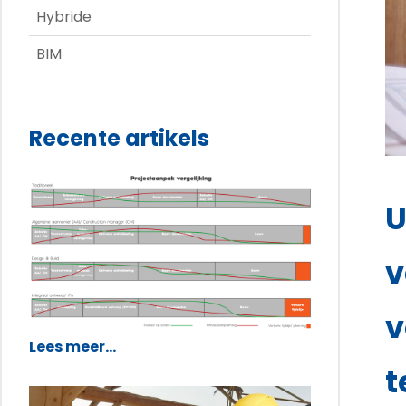
Hybride
BIM
Recente artikels
U
v
v
Lees meer...
t