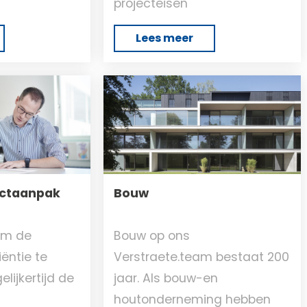
projecteisen
Lees meer
ectaanpak
Bouw
om de
Bouw op ons
ëntie te
Verstraete.team bestaat 200
lijkertijd de
jaar. Als bouw-en
houtonderneming hebben