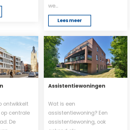
we...
Lees meer
n
Assistentiewoningen
 ontwikkelt
Wat is een
op centrale
assistentiewoning? Een
tad. De
assistentiewoning, ook