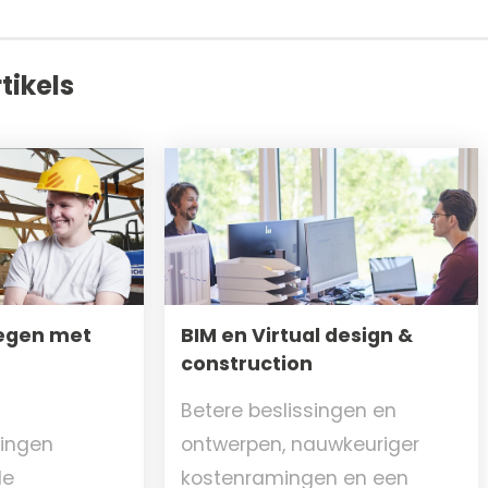
tikels
egen met
BIM en Virtual design &
construction
Betere beslissingen en
lingen
ontwerpen, nauwkeuriger
le
kostenramingen en een