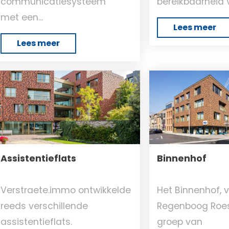
communicatiesysteem
bereikbaarheid v
met een...
Lees meer
Lees meer
Assistentieflats
Binnenhof
Verstraete.immo ontwikkelde
Het Binnenhof, 
reeds verschillende
Regenboog Roese
assistentieflats.
groep van